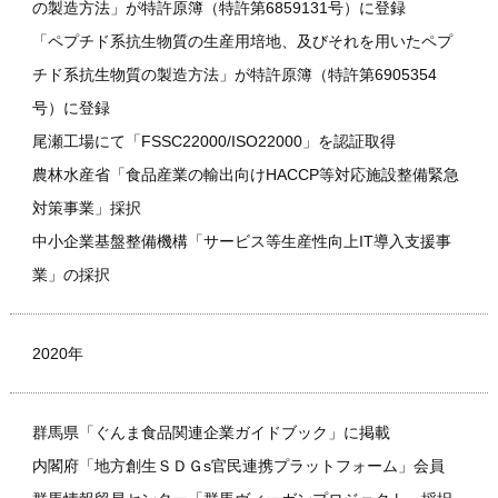
の製造方法」が特許原簿（特許第6859131号）に登録
「ペプチド系抗生物質の生産用培地、及びそれを用いたペプ
チド系抗生物質の製造方法」が特許原簿（特許第6905354
号）に登録
尾瀬工場にて「FSSC22000/ISO22000」を認証取得
農林水産省「食品産業の輸出向けHACCP等対応施設整備緊急
対策事業」採択
中小企業基盤整備機構「サービス等生産性向上IT導入支援事
業」の採択
2020年
群馬県「ぐんま食品関連企業ガイドブック」に掲載
内閣府「地方創生ＳＤＧs官民連携プラットフォーム」会員