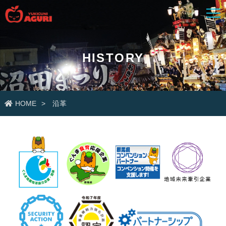
HISTORY
HOME
沿革